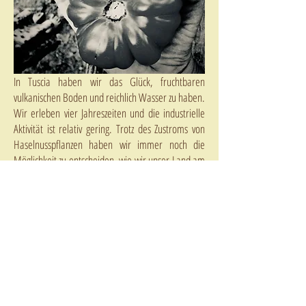
In Tuscia haben wir das Glück, fruchtbaren
vulkanischen Boden und reichlich Wasser zu haben.
Wir erleben vier Jahreszeiten und die industrielle
Aktivität ist relativ gering. Trotz des Zustroms von
Haselnusspflanzen haben wir immer noch die
Möglichkeit zu entscheiden, wie wir unser Land am
besten erhalten können. In den letzten Jahren gab
es einen Zustrom neuer Landwirte, junger,
gesundheitsbewusster, gebildeter und engagierter
nachhaltiger Produktionsmethoden und der
Erhaltung des Landes als Ressource, die von allen
geteilt und nicht von wenigen genutzt werden
sollte.
Die Lösungen sind einfach:
Erstens: Die
Regierung verbietet chemische