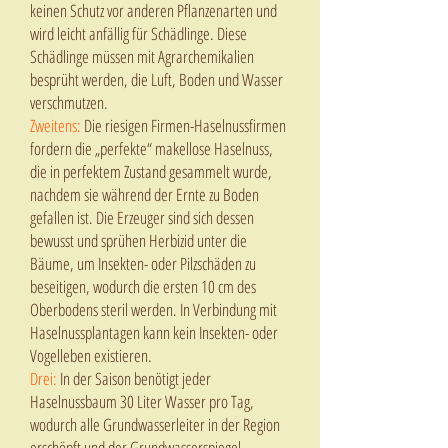
keinen Schutz vor anderen Pflanzenarten und
wird leicht anfällig für Schädlinge. Diese
Schädlinge müssen mit Agrarchemikalien
besprüht werden, die Luft, Boden und Wasser
verschmutzen.
Zweitens:
Die riesigen Firmen-Haselnussfirmen
fordern die „perfekte“ makellose Haselnuss,
die in perfektem Zustand gesammelt wurde,
nachdem sie während der Ernte zu Boden
gefallen ist. Die Erzeuger sind sich dessen
bewusst und sprühen Herbizid unter die
Bäume, um Insekten- oder Pilzschäden zu
beseitigen, wodurch die ersten 10 cm des
Oberbodens steril werden. In Verbindung mit
Haselnussplantagen kann kein Insekten- oder
Vogelleben existieren.
Drei:
In der Saison benötigt jeder
Haselnussbaum 30 Liter Wasser pro Tag,
wodurch alle Grundwasserleiter in der Region
erschöpft und der Grundwasserspiegel